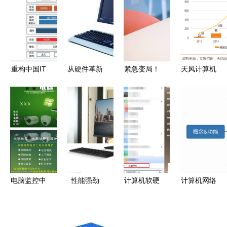
重构中国IT
从硬件革新
紧急变局！
天风计算机
产业生态
到应用普及
微软商店下
浪潮信息
国产计算机
电脑技术如
架华为笔记
——行业回
基础软硬件
何重塑现代
本，终止
暖与市占率
行业深度报
生活方式
Windows授
共振，高成
告
权暗藏行业
长红利释放
洗牌
规模效应
电脑监控中
性能强劲
计算机软硬
计算机网络
的名片图片
拓展接口丰
件系统信息
中的数据处
数据处理技
富！紫光计
详解 一招
理技术 架
术探析
算机Unis系
教你掌握系
构、挑战与